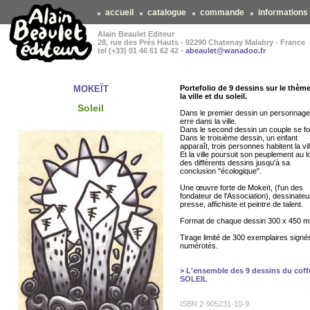
accueil
catalogue
commande
informations
Alain Beaulet Editeur
28, rue des Prés Hauts - 92290 Chatenay Malabry - France
tel (+33) 01 46 61 62 42 -
abeaulet@wanadoo.fr
MOKEÏT
Portefolio de 9 dessins sur le thèm
la ville et du soleil.
Soleil
Dans le premier dessin un personnage
erre dans la ville.
Dans le second dessin un couple se f
Dans le troisième dessin, un enfant
apparaît, trois personnes habitent la vil
Et la ville poursuit son peuplement au l
des différents dessins jusqu'à sa
conclusion "écologique".
Une œuvre forte de Mokeït, (l'un des
fondateur de l'Association), dessinateu
presse, affichiste et peintre de talent.
Format de chaque dessin 300 x 450 
Tirage limité de 300 exemplaires signé
numérotés.
> L'ensemble des 9 dessins du coff
SOLEIL
ISBN 2-905231-10-9