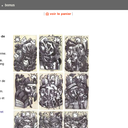
bonus
e de
orme.
le.
ong
r de
mm.
s et
ret