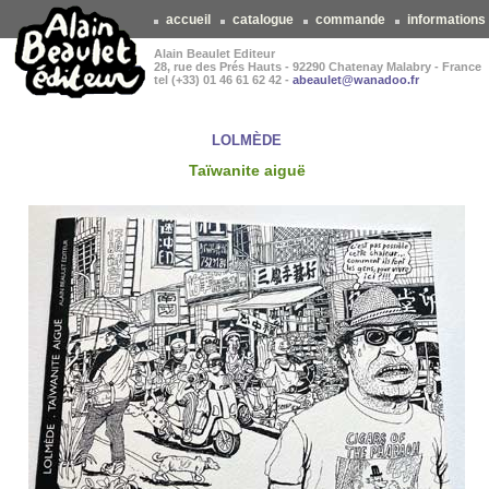
accueil
catalogue
commande
informations
Alain Beaulet Editeur
28, rue des Prés Hauts - 92290 Chatenay Malabry - France
tel (+33) 01 46 61 62 42 -
abeaulet@wanadoo.fr
LOLMÈDE
Taïwanite aiguë