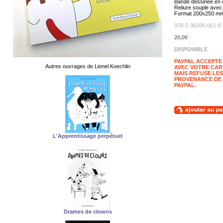
Bande dessinée en 
Reliure souple avec
Format 200x250 m
978-2-36206-061-8
20,00
DISPONIBLE
PAYPAL ACCEPTE
Autres ouvrages de Lionel Koechlin
AVEC VOTRE CAR
MAIS REFUSE LES
PROVENANCE DE
PAYPAL.
L'Apprentissage perpétuel
Drames de clowns