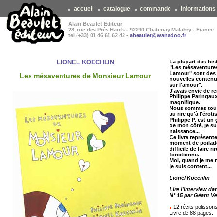
accueil
catalogue
commande
informations
Alain Beaulet Editeur
28, rue des Prés Hauts - 92290 Chatenay Malabry - France
tel (+33) 01 46 61 62 42 -
abeaulet@wanadoo.fr
LIONEL KOECHLIN
La plupart des his
"Les mésaventure
Lamour" sont des 
Les mésaventures de Monsieur Lamour
nouvelles contenu
sur l'amour".
J'avais envie de r
Philippe Paringaux
magnifique.
Nous sommes tous
au rire qu'à l'éroti
Philippe P. est un
de mon côté, je su
naissance...
Ce livre représent
moment de poilade
difficile de faire ri
fonctionne.
Moi, quand je me rel
je suis content...
Lionel Koechlin
Lire l'interview d
N° 15 par Géant Ve
12 récits polisson
Livre de 88 pages.