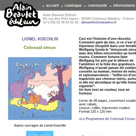
accueil
catalogue
commande
informations
Alain Beaulet Editeur
28, rue des Prés Hauts - 92290 Chatenay Malabry - France
tel (+33) 01 46 61 62 42 -
abeaulet@wanadoo.fr
LIONEL KOECHLIN
Ceci est l'histoire d'une réussite.
Comment parti de rien, si ce n'est 
triporteur récupéré dans une ferraill
Colossal circus
Wolfgang fonda le "minuscule circ
avec des bêtes rencontrées au bord
routes. Comment fortune faite
Wolfgang fut pris par le démon de
l'ambition et la folie des grandeurs.
Wolfgang n'aurait jamais dû oublier
conseils sa maman, femme de mén
et cartomancienne : "méfie-toi d'un
trapéziste aux cheveux teints, surt
si elle est alcoolique et qu'elle fume
cigarette".
Un livre tout en couleur, tout en
humour.
Livres de 48 pages, couverture souple
avec rabats,
cousus, collés, impression couleur.
Format 120 x 120 mm
>
Le Programme de Colossal Circus
Autres ouvrages de Lionel Koechlin