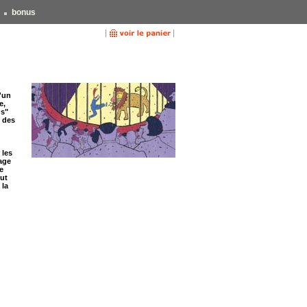
bonus
d'un
e,
us"
 des
 les
age
e
out
 la