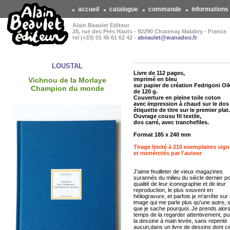
accueil
catalogue
commande
informations
Alain Beaulet Editeur
28, rue des Prés Hauts - 92290 Chatenay Malabry - France
tel (+33) 01 46 61 62 42 -
abeaulet@wanadoo.fr
LOUSTAL
Livre de 112 pages,
Vichnou de la Morlaye
imprimé en bleu
sur papier de création Fedrigoni Oi
Champion du monde
de 120 g.
Couverture en pleine toile coton
avec impression à chaud sur le dos
étiquette de titre sur le premier plat.
Ouvrage cousu fil textile,
dos carré, avec tranchefiles.
Format 185 x 240 mm
Tirage limité à 210 exemplaires sig
et numérotés par l'auteur
J'aime feuilleter de vieux magazines
surannés du milieu du siècle dernier po
qualité de leur iconographie et de leur
reproduction, le plus souvent en
héliogravure, et parfois je m'arrête sur
image qui me parle plus qu'une autre, 
que je sache pourquoi. Je prends alors
temps de la regarder attentivement, pui
la dessine à main levée, sans repentir
aucun,dans un livre de dessins dont c