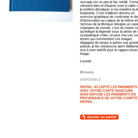
ouvrage est un peu le fac-similé. Certa
viennent bien et d'autres sont si ratés 
je préfère décalquer à ma manière la p
inspirante. C'est d'ailleurs devenu un
exercice graphique de confronter le de
d'observation au calque de la même i
Vichnou de la Morlaye désigne un can
champion du monde, c'est du moins c
qu'indique la légende sous la photo de
sympathique chien, et pour moi ces co
textes qui commentent ces images
dégagent de temps à autres une gran
poésie, je les retranscris alors fidèleme
tout à mon intérêt pour le rapport texte
image.
Loustal
80 euros
DISPONIBLE
PAYPAL ACCEPTE LES PAIEMENTS
AVEC VOTRE CARTE BANCAIRE
MAIS REFUSE LES PAIEMENTS EN
PROVENANCE DE VOTRE COMPTE
PAYPAL.