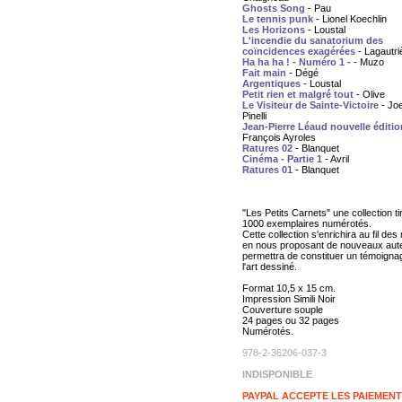
Ghosts Song
- Pau
Le tennis punk
- Lionel Koechlin
Les Horizons
- Loustal
L'incendie du sanatorium des
coïncidences exagérées
- Lagautri
Ha ha ha ! - Numéro 1 -
- Muzo
Fait main
- Dégé
Argentiques
- Loustal
Petit rien et malgré tout
- Olive
Le Visiteur de Sainte-Victoire
- Jo
Pinelli
Jean-Pierre Léaud nouvelle éditio
François Ayroles
Ratures 02
- Blanquet
Cinéma - Partie 1
- Avril
Ratures 01
- Blanquet
"Les Petits Carnets" une collection ti
1000 exemplaires numérotés.
Cette collection s'enrichira au fil des
en nous proposant de nouveaux aute
permettra de constituer un témoigna
l'art dessiné.
Format 10,5 x 15 cm.
Impression Simili Noir
Couverture souple
24 pages ou 32 pages
Numérotés.
978-2-36206-037-3
INDISPONIBLE
PAYPAL ACCEPTE LES PAIEMEN