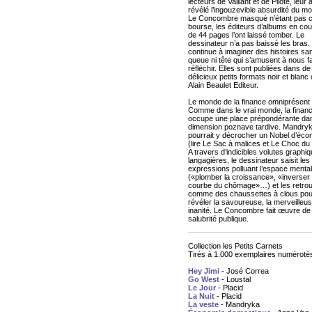
lecteurs de Vaillant et de Pilote, leur 
révélé l’ingouzevible absurdité du m
Le Concombre masqué n’étant pas c
bourse, les éditeurs d’albums en cou
de 44 pages l’ont laissé tomber. Le
dessinateur n’a pas baissé les bras. 
continue à imaginer des histoires sa
queue ni tête qui s’amusent à nous fa
réfléchir. Elles sont publiées dans de
délicieux petits formats noir et blanc
Alain Beaulet Editeur.
Le monde de la finance omniprésent
Comme dans le vrai monde, la finan
occupe une place prépondérante dan
dimension poznave tardive. Mandry
pourrait y décrocher un Nobel d’éco
(lire Le Sac à malices et Le Choc du 
A travers d’indicibles volutes graphiq
langagières, le dessinateur saisit les
expressions polluant l’espace mental
(«plomber la croissance», «inverser 
courbe du chômage»…) et les retro
comme des chaussettes à clous pou
révéler la savoureuse, la merveilleu
inanité. Le Concombre fait œuvre de
salubrité publique.
Collection les Petits Carnets
Tirés à 1.000 exemplaires numéroté
Hey Jimi
- José Correa
Go West
- Loustal
Le Jour
- Placid
La Nuit
- Placid
La veste
- Mandryka