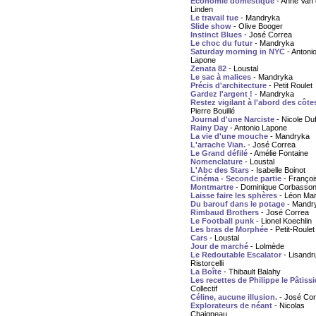
Économie domestique
- Anne Van 
Linden
Le travail tue
- Mandryka
Slide show
- Olive Booger
Instinct Blues
- José Correa
Le choc du futur
- Mandryka
Saturday morning in NYC
- Antoni
Lapone
Zenata 82
- Loustal
Le sac à malices
- Mandryka
Précis d'architecture
- Petit Roulet
Gardez l'argent !
- Mandryka
Restez vigilant à l'abord des côte
Pierre Bouillé
Journal d'une Narciste
- Nicole Du
Rainy Day
- Antonio Lapone
La vie d'une mouche
- Mandryka
L'arrache Vian.
- José Correa
Le Grand défilé
- Amélie Fontaine
Nomenclature
- Loustal
L'Abc des Stars
- Isabelle Boinot
Cinéma - Seconde partie
- François
Montmartre
- Dominique Corbasso
Laisse faire les sphères
- Léon Mar
Du barouf dans le potage
- Mandr
Rimbaud Brothers
- José Correa
Le Football punk
- Lionel Koechlin
Les bras de Morphée
- Petit-Roulet
Cars
- Loustal
Jour de marché
- Lolmède
Le Redoutable Escalator
- Lisandr
Ristorcelli
La Boîte
- Thibault Balahy
Les recettes de Philippe le Pâtissi
Collectif
Céline, aucune illusion.
- José Cor
Explorateurs de néant
- Nicolas
Chaigneau