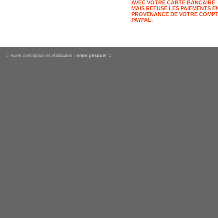
AVEC VOTRE CARTE BANCAIRE
MAIS REFUSE LES PAIEMENTS E
PROVENANCE DE VOTRE COMP
PAYPAL.
:: www conception et réalisation :
omer pesquer ::