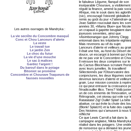
le fabuleux Légume, flanqué de son
inséparable Chourave, a visiblement
régulé la finance, amené la paix soci
Afrique, mis le souk dans les aglori
(sic), encouragé l’oisiveté globalisée 
remis au goût du jour «J’attendrai» 
Jean Sablon roucoulait dans les so
années 30, «Mamy Blue» que Nicolet
Les autres ouvrages de Mandryka :
un crapaud à gapette beuglaient dan
joyeuses seventies, ainsi que
La vie secrète du Concombre masqué
«Asimbonanga» que Johnny Clegg
Conc et Chou Lanceurs d'alerte
entonnait dans les trépidante eighti
La veste
Mais revenons au vif du sujet.
Le travail tue
Lanceurs d’alerte et veilleurs au grai
Le jardin Zen
Il était une fois, au fond du Désert de 
Le choc du futur
douce, un escargot à bonnet qui s’inq
La vie d'une mouche
de ne pas voir le Concombre et Cho
Le sac à malices
Il retrouve les deux compères sur le
Gardez l'argent !
du Cactus-Blockhaus scrutant l’hori
Du barouf dans le potage
avec leurs jumelles. Ils travaillent!
Bitoniot se promène
Sélectionnés par l’Observatoire des
Concombre et Chourave Traqueurs de
conjonctures, les deux légumes sont
fausses nouvelles
devenus lanceurs d’alerte et veilleur
grain. Leur mission consiste à repére
ce qui peut entraver la croissance p
l’éradicouiller illico. Tiens? Voilà just
un de ces ennemis de l’innovation, u
Rétrograde, cet oiseau qui vole sur l
Ratatatata! Zig! Ouille! Splat! La bête
abattue, ce qui évite la chute des bo
(Blonk! Splatch!) et la fuite des cap
Des histoires qui s’amusent à nous f
réfléchir
Ce que Lewis Carroll a fait dans la
campagne anglaise, Nikita Mandryka 
réalisé dans les potagers. Une ondé
de nonsense qui a déniaisé les jeun