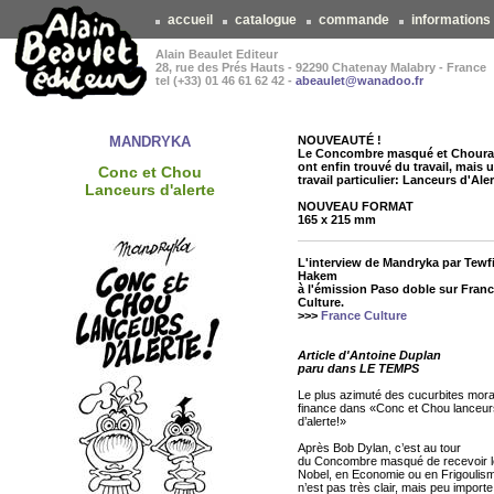
accueil
catalogue
commande
informations
Alain Beaulet Editeur
28, rue des Prés Hauts - 92290 Chatenay Malabry - France
tel (+33) 01 46 61 62 42 -
abeaulet@wanadoo.fr
MANDRYKA
NOUVEAUTÉ !
Le Concombre masqué et Choura
ont enfin trouvé du travail, mais 
Conc et Chou
travail particulier: Lanceurs d'Aler
Lanceurs d'alerte
NOUVEAU FORMAT
165 x 215 mm
L'interview de Mandryka par Tewf
Hakem
à l'émission Paso doble sur Fran
Culture.
>>>
France Culture
Article d'Antoine Duplan
paru dans LE TEMPS
Le plus azimuté des cucurbites moral
finance dans «Conc et Chou lanceur
d’alerte!»
Après Bob Dylan, c’est au tour
du Concombre masqué de recevoir le
Nobel, en Economie ou en Frigoulis
n’est pas très clair, mais peu importe