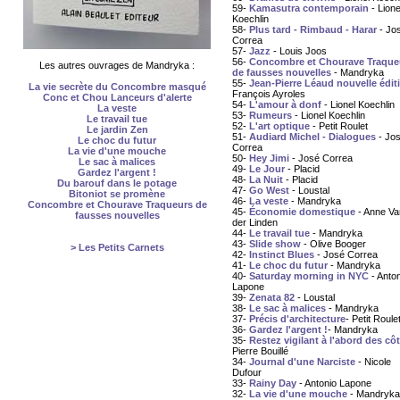
59-
Kamasutra contemporain
- Lione
Koechlin
58-
Plus tard - Rimbaud - Harar
- Jo
Correa
57-
Jazz
- Louis Joos
56-
Concombre et Chourave Traque
Les autres ouvrages de Mandryka :
de fausses nouvelles
- Mandryka
55-
Jean-Pierre Léaud nouvelle édit
La vie secrète du Concombre masqué
François Ayroles
Conc et Chou Lanceurs d'alerte
54-
L'amour à donf
- Lionel Koechlin
La veste
53-
Rumeurs
- Lionel Koechlin
Le travail tue
52-
L'art optique
- Petit Roulet
Le jardin Zen
51-
Audiard Michel - Dialogues
- Jo
Le choc du futur
Correa
La vie d'une mouche
50-
Hey Jimi
- José Correa
Le sac à malices
49-
Le Jour
- Placid
Gardez l'argent !
48-
La Nuit
- Placid
Du barouf dans le potage
47-
Go West
- Loustal
Bitoniot se promène
46-
La veste
- Mandryka
Concombre et Chourave Traqueurs de
45-
Économie domestique
- Anne Va
fausses nouvelles
der Linden
44-
Le travail tue
- Mandryka
43-
Slide show
- Olive Booger
> Les Petits Carnets
42-
Instinct Blues
- José Correa
41-
Le choc du futur
- Mandryka
40-
Saturday morning in NYC
- Anton
Lapone
39-
Zenata 82
- Loustal
38-
Le sac à malices
- Mandryka
37-
Précis d'architecture
- Petit Roule
36-
Gardez l'argent !
- Mandryka
35-
Restez vigilant à l'abord des cô
Pierre Bouillé
34-
Journal d'une Narciste
- Nicole
Dufour
33-
Rainy Day
- Antonio Lapone
32-
La vie d'une mouche
- Mandryka