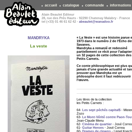
accueil
catalogue
commande
informations
Alain Beaulet Editeur
28, rue des Prés Hauts - 92290 Chatenay Malabry - France
tel (+33) 01 46 61 62 42 -
abeaulet@wanadoo.fr
MANDRYKA
« La Veste » est une histoire parue 
1973 dans le numéro 2 de l’Écho de
Savanes.
La veste
Mandryka a remanié et redessiné
partiellement ce récit pour l’adapter
un 32 pages de cette collection des
Petits Carnets.
Ce conte philosophique est plus q
jamais d’une grande actualité et tan
prouver que Mandryka est un
philosophe dont il faut redécouvrir
l’œuvre.
Les titres de la collection
les Petits Carnets :
64-
Les sept péchés capital$
- Miste
Zozo
63-
Le Mont-Vérité contre Paon-Tou
Jean-Claude Menu
62-
Cinéma de quartier
- José Corre
61-
Guitar Heroes
- José Correa
60-
Drames de clowns
- Lionel Koech