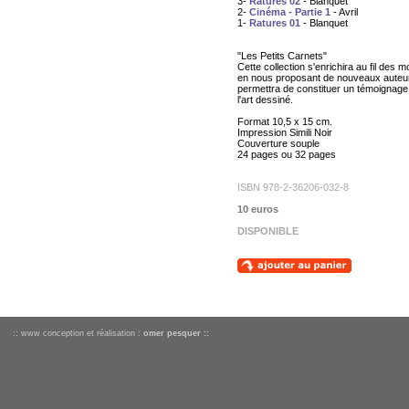
3-
Ratures 02
- Blanquet
2-
Cinéma - Partie 1
- Avril
1-
Ratures 01
- Blanquet
"Les Petits Carnets"
Cette collection s'enrichira au fil des m
en nous proposant de nouveaux auteu
permettra de constituer un témoignage
l'art dessiné.
Format 10,5 x 15 cm.
Impression Simili Noir
Couverture souple
24 pages ou 32 pages
ISBN 978-2-36206-032-8
10 euros
DISPONIBLE
:: www conception et réalisation :
omer pesquer ::