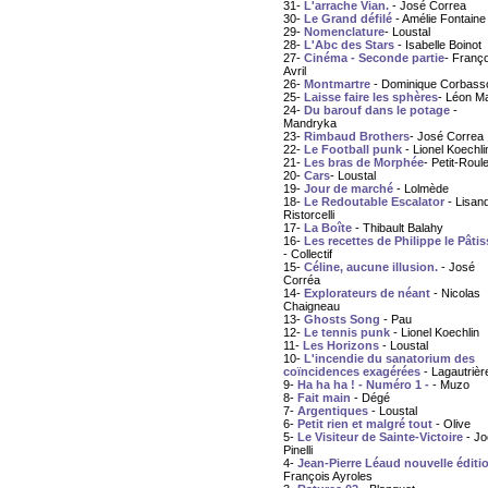
31-
L'arrache Vian.
- José Correa
30-
Le Grand défilé
- Amélie Fontaine
29-
Nomenclature
- Loustal
28-
L'Abc des Stars
- Isabelle Boinot
27-
Cinéma - Seconde partie
- Franço
Avril
26-
Montmartre
- Dominique Corbass
25-
Laisse faire les sphères
- Léon M
24-
Du barouf dans le potage
-
Mandryka
23-
Rimbaud Brothers
- José Correa
22-
Le Football punk
- Lionel Koechli
21-
Les bras de Morphée
- Petit-Roule
20-
Cars
- Loustal
19-
Jour de marché
- Lolmède
18-
Le Redoutable Escalator
- Lisan
Ristorcelli
17-
La Boîte
- Thibault Balahy
16-
Les recettes de Philippe le Pâtis
- Collectif
15-
Céline, aucune illusion.
- José
Corréa
14-
Explorateurs de néant
- Nicolas
Chaigneau
13-
Ghosts Song
- Pau
12-
Le tennis punk
- Lionel Koechlin
11-
Les Horizons
- Loustal
10-
L'incendie du sanatorium des
coïncidences exagérées
- Lagautrièr
9-
Ha ha ha ! - Numéro 1 -
- Muzo
8-
Fait main
- Dégé
7-
Argentiques
- Loustal
6-
Petit rien et malgré tout
- Olive
5-
Le Visiteur de Sainte-Victoire
- Jo
Pinelli
4-
Jean-Pierre Léaud nouvelle éditi
François Ayroles