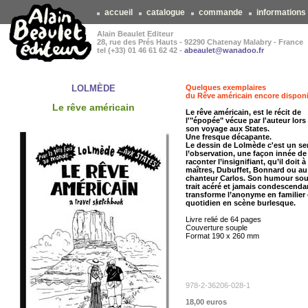
accueil
catalogue
commande
informations
Alain Beaulet Editeur
28, rue des Prés Hauts - 92290 Chatenay Malabry - France
tel (+33) 01 46 61 62 42 -
abeaulet@wanadoo.fr
LOLMÈDE
Quelques exemplaires
du Rêve américain encore disponi
Le rêve américain
Le rêve américain, est le récit de
l'"épopée" vécue par l'auteur lors
son voyage aux States.
Une fresque décapante.
Le dessin de Lolmède c'est un se
l’observation, une façon innée de
raconter l’insignifiant, qu’il doit à
maîtres, Dubuffet, Bonnard ou au
chanteur Carlos. Son humour so
trait acéré et jamais condescenda
transforme l’anonyme en familier 
quotidien en scène burlesque.
Livre relié de 64 pages
Couverture souple
Format 190 x 260 mm
978-2-36206-028-1
18,00 euros