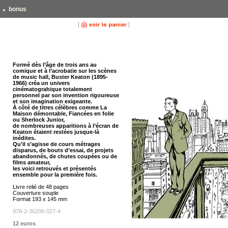
bonus
Formé dès l’âge de trois ans au
comique et à l’acrobatie sur les scènes
de music hall, Buster Keaton (1895-
1966) créa un univers
cinématograhique totalement
personnel par son invention rigoureuse
et son imagination exigeante.
À côté de titres célèbres comme La
Maison démontable, Fiancées en folie
ou Sherlock Junior,
de nombreuses apparitions à l’écran de
Keaton étaient restées jusque-là
inédites.
Qu’il s’agisse de cours métrages
disparus, de bouts d’essai, de projets
abandonnés, de chutes coupées ou de
films amateur,
les voici retrouvés et présentés
ensemble pour la première fois.
Livre relié de 48 pages
Couverture souple
Format 193 x 145 mm
978-2-36206-027-4
12 euros