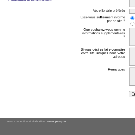
Votre librairie préférée
Etes-vous suffisament informé
par ce site ?
Que souhaitez-vous comme
informations supplémentaires
?
Si vous désirez faire connaitre
votre site, indiquez nous votre
adresse
Remarques
:: www conception et réalisation :
omer pesquer ::