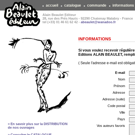
accueil
catalogue
commande
informations
Alain Beaulet Editeur
28, rue des Prés Hauts - 92290 Chatenay Malabry - France
tel (+33) 01 46 61 62 42 -
abeaulet@wanadoo.fr
INFORMATIONS
Si vous voulez recevoir régulière
Editions ALAIN BEAULET, remplis
( Seule l'adresse e-mail est obligat
E-mail
Nom
Prénom
Adresse
Adresse (suite)
Code postal
Ville
Pays
> En savoir plus sur la DISTRIBUTION
Vos auteurs favoris
de nos ouvrages
> Consulter le CATALOGUE