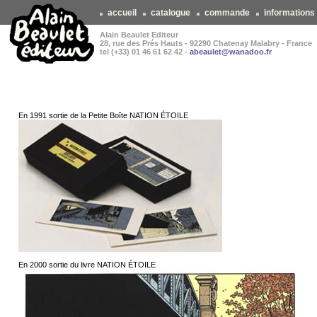
accueil
catalogue
commande
informations
Alain Beaulet Editeur
28, rue des Prés Hauts - 92290 Chatenay Malabry - France
tel (+33) 01 46 61 62 42 -
abeaulet@wanadoo.fr
En 1991 sortie de la Petite Boîte NATION ÉTOILE
En 2000 sortie du livre NATION ÉTOILE