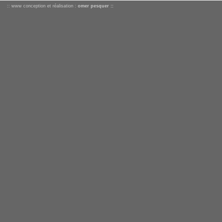
:: www conception et réalisation :
omer pesquer ::