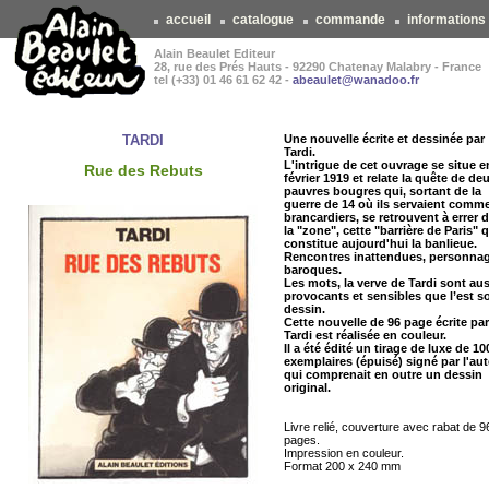
accueil
catalogue
commande
informations
Alain Beaulet Editeur
28, rue des Prés Hauts - 92290 Chatenay Malabry - France
tel (+33) 01 46 61 62 42 -
abeaulet@wanadoo.fr
TARDI
Une nouvelle écrite et dessinée par
Tardi.
L'intrigue de cet ouvrage se situe e
Rue des Rebuts
février 1919 et relate la quête de de
pauvres bougres qui, sortant de la
guerre de 14 où ils servaient comm
brancardiers, se retrouvent à errer 
la "zone", cette "barrière de Paris" 
constitue aujourd'hui la banlieue.
Rencontres inattendues, personna
baroques.
Les mots, la verve de Tardi sont aus
provocants et sensibles que l’est s
dessin.
Cette nouvelle de 96 page écrite par
Tardi est réalisée en couleur.
Il a été édité un tirage de luxe de 10
exemplaires (épuisé) signé par l'aut
qui comprenait en outre un dessin
original.
Livre relié, couverture avec rabat de 9
pages.
Impression en couleur.
Format 200 x 240 mm