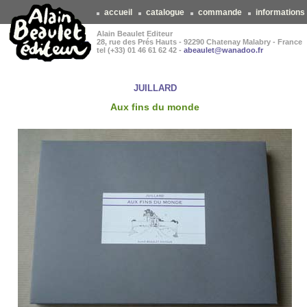
accueil
catalogue
commande
informations
Alain Beaulet Editeur
28, rue des Prés Hauts - 92290 Chatenay Malabry - France
tel (+33) 01 46 61 62 42 -
abeaulet@wanadoo.fr
JUILLARD
Aux fins du monde