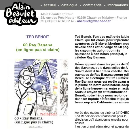
accueil
catalogue
commande
informations
Alain Beaulet Editeur
28, rue des Prés Hauts - 92290 Chatenay Malabry - France
tel (+33) 01 46 61 62 42 -
abeaulet@wanadoo.fr
TED BENOIT
Ted Benoit, l’un des maître de la Li
Claire, qui fut choisi pour reprendre
aventures de Blake et Mortimer, no
60 Ray Banana
dévoile dans cet ouvrage de 60 pag
(en ligne pas si claire)
les crayonnés qui ont donnés
naissance à son héros principal, le
célèbre Ray Banana.
Héros apparut dans les pages de l’
des Savanes, puis dans celles de À
Suivre dont il tiendra la vedette. De
ouvrages de Ray Banana seront édi
Berceuse électrique et Cité Lumière
Ray Banana nous est révélé avant 
la plume de notre dessinateur, adep
de la ligne hergéenne, entre en acti
Sous le crayon vif et talentueux de
Benoit, notre héros nous replonge
dans un monde hétéroclite et qui d
beaucoup à la Californie des années
Après des études de cinéma à l'IDHEC
Ted Benoit devient réalisateur pour la
télévision qu'il abandonne ensuite pour 
dessin.
Il est un grand admirateur et adepte du