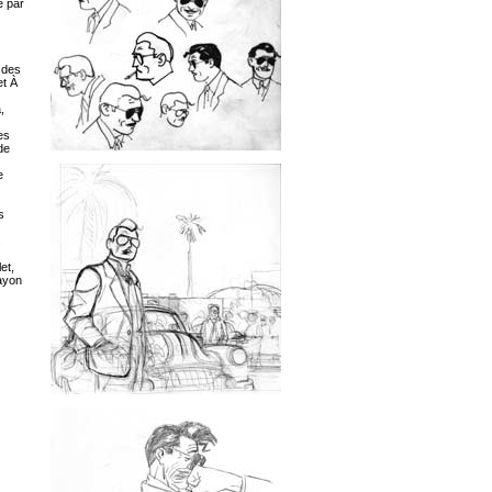
é par
o des
et À
,
es
de
e
s
.
et,
ayon