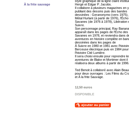
style graphique de la ligne claire institu
À la frite sauvage
Hergé et Edgar P. Jacobs.
Il collabore à plusieurs magazines en y
publiant des dessins puis des bandes
dessinées : Geranonymo (vers 1975),
Métal Hurlant (à partir de 1976), l'Éch
Savanes (de 1976 à 1978), Libération 
Suivre.
Son personnage principal, Ray Banana
apparaît dans les pages de l'Echo des
Savanes en 1978, et reviendra dans d
aventures en histoire complète en ban
dessinées dans les pages de
À Suivre en 1980 et 1981 avec l'histoir
Berceuse électrique puis en 1984 pour
l'histoire Cité Lumière.
Il sera choisi ensuite pour reprendre le
aventures de Blake et Mortimer dont il
réalisera deux albums à partir de 1996
Ted Benoit à collaboré avec Alain Beaul
pour deux ouvrages : Les Films du Cr
et À la frite Sauvage.
12,50 euros
DISPONIBLE