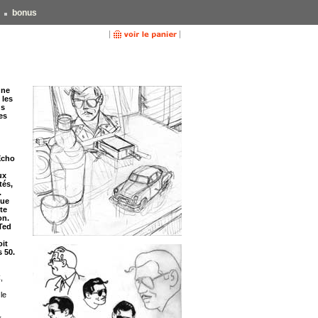
bonus
gne
 les
us
es
Écho
ux
tés,
.
que
te
on.
 Ted
oit
 50.
,
le