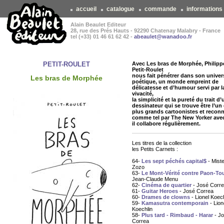
accueil
catalogue
commande
informations
Alain Beaulet Editeur
28, rue des Prés Hauts - 92290 Chatenay Malabry - France
tel (+33) 01 46 61 62 42 -
abeaulet@wanadoo.fr
PETIT-ROULET
Avec Les bras de Morphée, Philipp
Petit-Roulet
nous fait pénétrer dans son univer
Les bras de Morphée
poétique, un monde empreint de
délicatesse et d’humour servi par l
vivacité,
la simplicité et la pureté du trait d’
dessinateur qui se trouve être l’un
plus grands cartoonistes et recon
comme tel par The New Yorker ave
il collabore régulièrement.
Les titres de la collection
les Petits Carnets :
64-
Les sept péchés capital$
- Miste
Zozo
63-
Le Mont-Vérité contre Paon-To
Jean-Claude Menu
62-
Cinéma de quartier
- José Corr
61-
Guitar Heroes
- José Correa
60-
Drames de clowns
- Lionel Koech
59-
Kamasutra contemporain
- Lion
Koechlin
58-
Plus tard - Rimbaud - Harar
- J
Correa