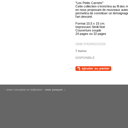
"Les Petits Carnets"
Cette collection s'enrichira au fil des 
en nous proposant de nouveaux auteu
permettra de constituer un témoignag
l'art dessiné.
Format 10,5 x 15 cm.
Impression Simili Noir
Couverture souple
24 pages ou 32 pages
ISNB 9782905231925
7 euros
DISPONIBLE
:: www conception et réalisation :
omer pesquer ::