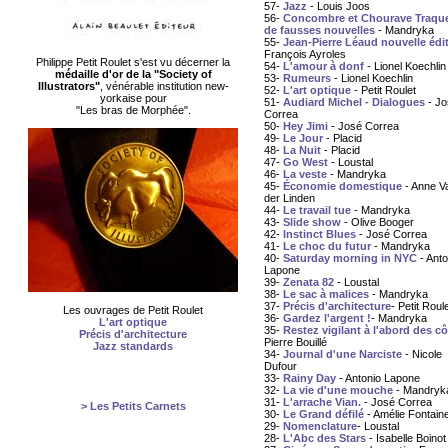
57-
Jazz
- Louis Joos
56-
Concombre et Chourave Traqu
de fausses nouvelles
- Mandryka
55-
Jean-Pierre Léaud nouvelle édi
François Ayroles
Philippe Petit Roulet s'est vu décerner la
54-
L'amour à donf
- Lionel Koechlin
médaille d'or de la "Society of
53-
Rumeurs
- Lionel Koechlin
Illustrators"
, vénérable institution new-
52-
L'art optique
- Petit Roulet
yorkaise pour
51-
Audiard Michel - Dialogues
- Jo
"Les bras de Morphée".
Correa
50-
Hey Jimi
- José Correa
49-
Le Jour
- Placid
48-
La Nuit
- Placid
47-
Go West
- Loustal
46-
La veste
- Mandryka
45-
Économie domestique
- Anne V
der Linden
44-
Le travail tue
- Mandryka
43-
Slide show
- Olive Booger
42-
Instinct Blues
- José Correa
41-
Le choc du futur
- Mandryka
40-
Saturday morning in NYC
- Anto
Lapone
39-
Zenata 82
- Loustal
38-
Le sac à malices
- Mandryka
37-
Précis d'architecture
- Petit Roul
Les ouvrages de Petit Roulet
36-
Gardez l'argent !
- Mandryka
L'art optique
35-
Restez vigilant à l'abord des c
Précis d'architecture
Pierre Bouillé
Jazz standards
34-
Journal d'une Narciste
- Nicole
Dufour
33-
Rainy Day
- Antonio Lapone
32-
La vie d'une mouche
- Mandryk
31-
L'arrache Vian.
- José Correa
> Les Petits Carnets
30-
Le Grand défilé
- Amélie Fontain
29-
Nomenclature
- Loustal
28-
L'Abc des Stars
- Isabelle Boinot