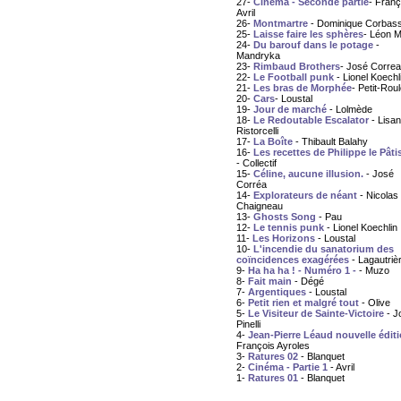
27-
Cinéma - Seconde partie
- Franç
Avril
26-
Montmartre
- Dominique Corbas
25-
Laisse faire les sphères
- Léon M
24-
Du barouf dans le potage
-
Mandryka
23-
Rimbaud Brothers
- José Correa
22-
Le Football punk
- Lionel Koechl
21-
Les bras de Morphée
- Petit-Roul
20-
Cars
- Loustal
19-
Jour de marché
- Lolmède
18-
Le Redoutable Escalator
- Lisa
Ristorcelli
17-
La Boîte
- Thibault Balahy
16-
Les recettes de Philippe le Pâti
- Collectif
15-
Céline, aucune illusion.
- José
Corréa
14-
Explorateurs de néant
- Nicolas
Chaigneau
13-
Ghosts Song
- Pau
12-
Le tennis punk
- Lionel Koechlin
11-
Les Horizons
- Loustal
10-
L'incendie du sanatorium des
coïncidences exagérées
- Lagautriè
9-
Ha ha ha ! - Numéro 1 -
- Muzo
8-
Fait main
- Dégé
7-
Argentiques
- Loustal
6-
Petit rien et malgré tout
- Olive
5-
Le Visiteur de Sainte-Victoire
- J
Pinelli
4-
Jean-Pierre Léaud nouvelle édit
François Ayroles
3-
Ratures 02
- Blanquet
2-
Cinéma - Partie 1
- Avril
1-
Ratures 01
- Blanquet