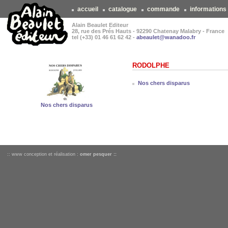
accueil
catalogue
commande
informations
Alain Beaulet Editeur
28, rue des Prés Hauts - 92290 Chatenay Malabry - France
tel (+33) 01 46 61 62 42 -
abeaulet@wanadoo.fr
RODOLPHE
Nos chers disparus
Nos chers disparus
:: www conception et réalisation :
omer pesquer ::