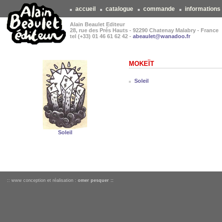
accueil
catalogue
commande
informations
Alain Beaulet Editeur
28, rue des Prés Hauts - 92290 Chatenay Malabry - France
tel (+33) 01 46 61 62 42 -
abeaulet@wanadoo.fr
MOKEÏT
Soleil
Soleil
:: www conception et réalisation :
omer pesquer ::