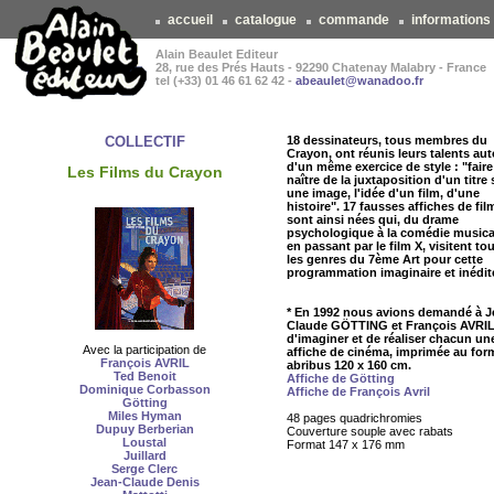
accueil
catalogue
commande
informations
Alain Beaulet Editeur
28, rue des Prés Hauts - 92290 Chatenay Malabry - France
tel (+33) 01 46 61 62 42 -
abeaulet@wanadoo.fr
COLLECTIF
18 dessinateurs, tous membres du
Crayon, ont réunis leurs talents au
d'un même exercice de style : "faire
Les Films du Crayon
naître de la juxtaposition d'un titre 
une image, l'idée d'un film, d'une
histoire". 17 fausses affiches de fil
sont ainsi nées qui, du drame
psychologique à la comédie musica
en passant par le film X, visitent to
les genres du 7ème Art pour cette
programmation imaginaire et inédit
* En 1992 nous avions demandé à J
Claude GÖTTING et François AVRI
d'imaginer et de réaliser chacun un
Avec la participation de
affiche de cinéma, imprimée au for
François AVRIL
abribus 120 x 160 cm.
Ted Benoit
Affiche de Götting
Dominique Corbasson
Affiche de François Avril
Götting
Miles Hyman
48 pages quadrichromies
Dupuy Berberian
Couverture souple avec rabats
Loustal
Format 147 x 176 mm
Juillard
Serge Clerc
Jean-Claude Denis