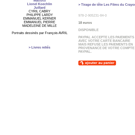
Mattotti
Lionel Koechlin
> Tirage de tête Les Films du Crayo
Juillard
CYRIL CABRY
PHILIPPE LARDY
978-2-905231-84-0
EMMANUEL KERNER
EMMANUEL PIERRE
18 euros
MADELEINE DE MILLE
DISPONIBLE
Portraits dessinés par François AVRIL
PAYPAL ACCEPTE LES PAIEMENTS
AVEC VOTRE CARTE BANCAIRE
MAIS REFUSE LES PAIEMENTS EN
> Livres reliés
PROVENANCE DE VOTRE COMPTE
PAYPAL.