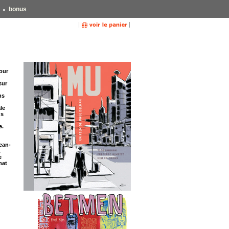
bonus
tour
sur
ms
le
us
e.
ean-
L
e
mat