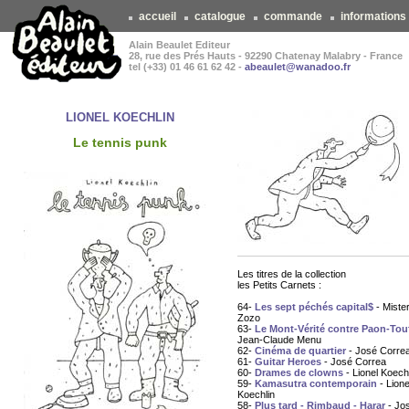
accueil
catalogue
commande
informations
Alain Beaulet Editeur
28, rue des Prés Hauts - 92290 Chatenay Malabry - France
tel (+33) 01 46 61 62 42 -
abeaulet@wanadoo.fr
LIONEL KOECHLIN
Le tennis punk
Les titres de la collection
les Petits Carnets :
64-
Les sept péchés capital$
- Miste
Zozo
63-
Le Mont-Vérité contre Paon-Tou
Jean-Claude Menu
62-
Cinéma de quartier
- José Corre
61-
Guitar Heroes
- José Correa
60-
Drames de clowns
- Lionel Koech
59-
Kamasutra contemporain
- Lione
Koechlin
58-
Plus tard - Rimbaud - Harar
- Jo