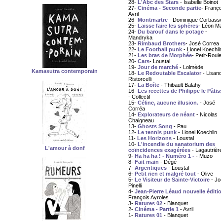
28-
L'Abc des Stars
- Isabelle Boinot
27-
Cinéma - Seconde partie
- Franço
Avril
26-
Montmartre
- Dominique Corbass
25-
Laisse faire les sphères
- Léon M
24-
Du barouf dans le potage
-
Mandryka
23-
Rimbaud Brothers
- José Correa
22-
Le Football punk
- Lionel Koechli
21-
Les bras de Morphée
- Petit-Roule
20-
Cars
- Loustal
19-
Jour de marché
- Lolmède
Kamasutra contemporain
18-
Le Redoutable Escalator
- Lisan
Ristorcelli
17-
La Boîte
- Thibault Balahy
16-
Les recettes de Philippe le Pâtis
- Collectif
15-
Céline, aucune illusion.
- José
Corréa
14-
Explorateurs de néant
- Nicolas
Chaigneau
13-
Ghosts Song
- Pau
12-
Le tennis punk
- Lionel Koechlin
11-
Les Horizons
- Loustal
10-
L'incendie du sanatorium des
L'amour à donf
coïncidences exagérées
- Lagautrièr
9-
Ha ha ha ! - Numéro 1 -
- Muzo
8-
Fait main
- Dégé
7-
Argentiques
- Loustal
6-
Petit rien et malgré tout
- Olive
5-
Le Visiteur de Sainte-Victoire
- Jo
Pinelli
4-
Jean-Pierre Léaud nouvelle éditi
François Ayroles
3-
Ratures 02
- Blanquet
2-
Cinéma - Partie 1
- Avril
1-
Ratures 01
- Blanquet