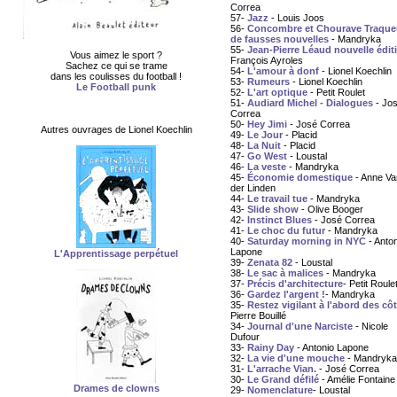
Correa
57-
Jazz
- Louis Joos
56-
Concombre et Chourave Traque
de fausses nouvelles
- Mandryka
55-
Jean-Pierre Léaud nouvelle édit
Vous aimez le sport ?
François Ayroles
Sachez ce qui se trame
54-
L'amour à donf
- Lionel Koechlin
dans les coulisses du football !
53-
Rumeurs
- Lionel Koechlin
Le Football punk
52-
L'art optique
- Petit Roulet
51-
Audiard Michel - Dialogues
- Jo
Correa
50-
Hey Jimi
- José Correa
Autres ouvrages de Lionel Koechlin
49-
Le Jour
- Placid
48-
La Nuit
- Placid
47-
Go West
- Loustal
46-
La veste
- Mandryka
45-
Économie domestique
- Anne Va
der Linden
44-
Le travail tue
- Mandryka
43-
Slide show
- Olive Booger
42-
Instinct Blues
- José Correa
41-
Le choc du futur
- Mandryka
40-
Saturday morning in NYC
- Anton
Lapone
L'Apprentissage perpétuel
39-
Zenata 82
- Loustal
38-
Le sac à malices
- Mandryka
37-
Précis d'architecture
- Petit Roule
36-
Gardez l'argent !
- Mandryka
35-
Restez vigilant à l'abord des cô
Pierre Bouillé
34-
Journal d'une Narciste
- Nicole
Dufour
33-
Rainy Day
- Antonio Lapone
32-
La vie d'une mouche
- Mandryka
31-
L'arrache Vian.
- José Correa
30-
Le Grand défilé
- Amélie Fontaine
Drames de clowns
29-
Nomenclature
- Loustal