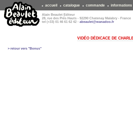
accueil
catalogue
commande
informations
Alain Beaulet Editeur
28, rue des Prés Hauts - 92290 Chatenay Malabry - France
tel (+33) 01 46 61 62 42 -
abeaulet@wanadoo.fr
VIDÉO DÉDICACE DE CHARL
> retour vers "Bonus"