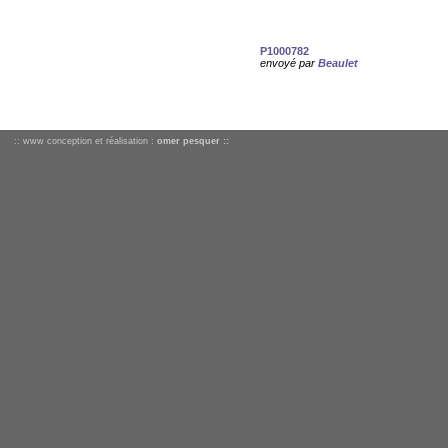
P1000782
envoyé par
Beaulet
:: www conception et réalisation :
omer pesquer ::