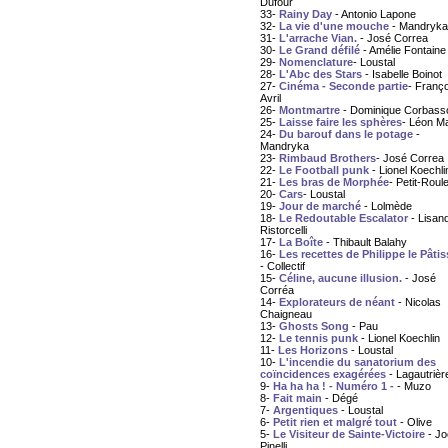
Dufour
33-
Rainy Day
- Antonio Lapone
32-
La vie d'une mouche
- Mandryka
31-
L'arrache Vian.
- José Correa
30-
Le Grand défilé
- Amélie Fontaine
29-
Nomenclature
- Loustal
28-
L'Abc des Stars
- Isabelle Boinot
27-
Cinéma - Seconde partie
- Franço
Avril
26-
Montmartre
- Dominique Corbass
25-
Laisse faire les sphères
- Léon M
24-
Du barouf dans le potage
-
Mandryka
23-
Rimbaud Brothers
- José Correa
22-
Le Football punk
- Lionel Koechli
21-
Les bras de Morphée
- Petit-Roule
20-
Cars
- Loustal
19-
Jour de marché
- Lolmède
18-
Le Redoutable Escalator
- Lisan
Ristorcelli
17-
La Boîte
- Thibault Balahy
16-
Les recettes de Philippe le Pâtis
- Collectif
15-
Céline, aucune illusion.
- José
Corréa
14-
Explorateurs de néant
- Nicolas
Chaigneau
13-
Ghosts Song
- Pau
12-
Le tennis punk
- Lionel Koechlin
11-
Les Horizons
- Loustal
10-
L'incendie du sanatorium des
coïncidences exagérées
- Lagautrièr
9-
Ha ha ha ! - Numéro 1 -
- Muzo
8-
Fait main
- Dégé
7-
Argentiques
- Loustal
6-
Petit rien et malgré tout
- Olive
5-
Le Visiteur de Sainte-Victoire
- Jo
Pinelli