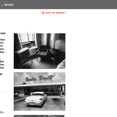
bonus
stal
teur
ers
ns
ues.
des
,
ère
phe,
ître
ar
r
ffe
-