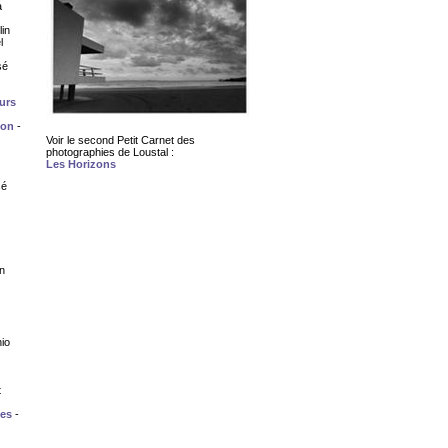
a
lin
l
sé
urs
ion
-
Voir le second Petit Carnet des
photographies de Loustal :
Les Horizons
sé
n
io
t
tes
-