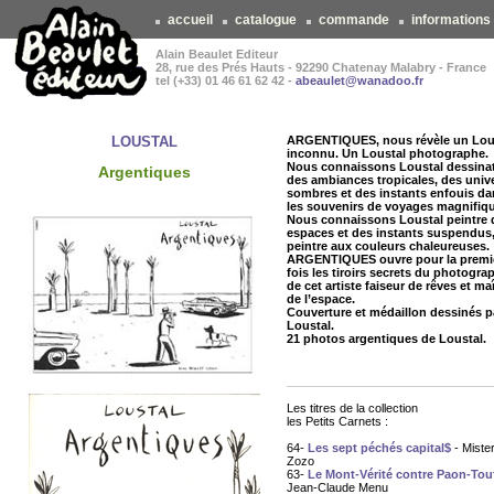
accueil
catalogue
commande
informations
Alain Beaulet Editeur
28, rue des Prés Hauts - 92290 Chatenay Malabry - France
tel (+33) 01 46 61 62 42 -
abeaulet@wanadoo.fr
LOUSTAL
ARGENTIQUES, nous révèle un Lou
inconnu. Un Loustal photographe.
Nous connaissons Loustal dessina
Argentiques
des ambiances tropicales, des univ
sombres et des instants enfouis da
les souvenirs de voyages magnifiq
Nous connaissons Loustal peintre 
espaces et des instants suspendus
peintre aux couleurs chaleureuses.
ARGENTIQUES ouvre pour la premi
fois les tiroirs secrets du photogra
de cet artiste faiseur de rêves et ma
de l’espace.
Couverture et médaillon dessinés p
Loustal.
21 photos argentiques de Loustal.
Les titres de la collection
les Petits Carnets :
64-
Les sept péchés capital$
- Miste
Zozo
63-
Le Mont-Vérité contre Paon-Tou
Jean-Claude Menu