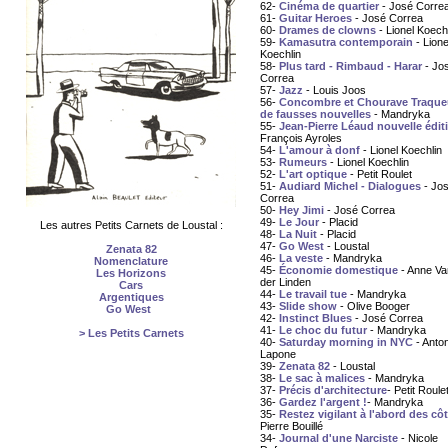
62-
Cinéma de quartier
- José Corre
61-
Guitar Heroes
- José Correa
60-
Drames de clowns
- Lionel Koech
59-
Kamasutra contemporain
- Lione
Koechlin
58-
Plus tard - Rimbaud - Harar
- Jo
Correa
57-
Jazz
- Louis Joos
56-
Concombre et Chourave Traque
de fausses nouvelles
- Mandryka
55-
Jean-Pierre Léaud nouvelle édit
François Ayroles
54-
L'amour à donf
- Lionel Koechlin
53-
Rumeurs
- Lionel Koechlin
52-
L'art optique
- Petit Roulet
51-
Audiard Michel - Dialogues
- Jo
Correa
50-
Hey Jimi
- José Correa
49-
Le Jour
- Placid
Les autres Petits Carnets de Loustal :
48-
La Nuit
- Placid
47-
Go West
- Loustal
Zenata 82
46-
La veste
- Mandryka
Nomenclature
45-
Économie domestique
- Anne Va
Les Horizons
der Linden
Cars
44-
Le travail tue
- Mandryka
Argentiques
43-
Slide show
- Olive Booger
Go West
42-
Instinct Blues
- José Correa
41-
Le choc du futur
- Mandryka
> Les Petits Carnets
40-
Saturday morning in NYC
- Anton
Lapone
39-
Zenata 82
- Loustal
38-
Le sac à malices
- Mandryka
37-
Précis d'architecture
- Petit Roule
36-
Gardez l'argent !
- Mandryka
35-
Restez vigilant à l'abord des cô
Pierre Bouillé
34-
Journal d'une Narciste
- Nicole