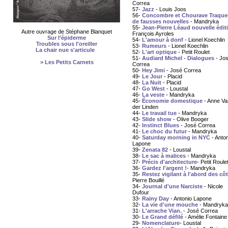
Correa
57-
Jazz
- Louis Joos
56-
Concombre et Chourave Traque
de fausses nouvelles
- Mandryka
55-
Jean-Pierre Léaud nouvelle édit
Autre ouvrage de Stéphane Blanquet
François Ayroles
Sur l’épiderme
54-
L'amour à donf
- Lionel Koechlin
Troubles sous l'oreiller
53-
Rumeurs
- Lionel Koechlin
La chair nue s'articule
52-
L'art optique
- Petit Roulet
51-
Audiard Michel - Dialogues
- Jo
> Les Petits Carnets
Correa
50-
Hey Jimi
- José Correa
49-
Le Jour
- Placid
48-
La Nuit
- Placid
47-
Go West
- Loustal
46-
La veste
- Mandryka
45-
Économie domestique
- Anne Va
der Linden
44-
Le travail tue
- Mandryka
43-
Slide show
- Olive Booger
42-
Instinct Blues
- José Correa
41-
Le choc du futur
- Mandryka
40-
Saturday morning in NYC
- Anton
Lapone
39-
Zenata 82
- Loustal
38-
Le sac à malices
- Mandryka
37-
Précis d'architecture
- Petit Roule
36-
Gardez l'argent !
- Mandryka
35-
Restez vigilant à l'abord des cô
Pierre Bouillé
34-
Journal d'une Narciste
- Nicole
Dufour
33-
Rainy Day
- Antonio Lapone
32-
La vie d'une mouche
- Mandryka
31-
L'arrache Vian.
- José Correa
30-
Le Grand défilé
- Amélie Fontaine
29-
Nomenclature
- Loustal