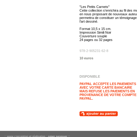
"Les Petits Carnets"
Cette collection s'enrichira au fil des m
en nous proposant de nouveaux auteu
permettra de constituer un témoignage
l'art dessiné.
Format 10,5 x 15 cm.
Impression Simili Noir
Couverture souple
24 pages ou 32 pages
978-2-905231-62-8
10 euros
DISPONIBLE
PAYPAL ACCEPTE LES PAIEMENTS
AVEC VOTRE CARTE BANCAIRE
MAIS REFUSE LES PAIEMENTS EN
PROVENANCE DE VOTRE COMPTE
PAYPAL.
:: www conception et réalisation :
omer pesquer ::