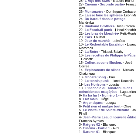
28-
L'Abc des Stars
- Isabelle Boinot
27-
Cinéma - Seconde partie
- Franço
Avril
26-
Montmartre
- Dominique Corbass
25-
Laisse faire les sphères
- Léon M
24-
Du barouf dans le potage
-
Mandryka
23-
Rimbaud Brothers
- José Correa
22-
Le Football punk
- Lionel Koechli
21-
Les bras de Morphée
- Petit-Roule
20-
Cars
- Loustal
19-
Jour de marché
- Lolmède
18-
Le Redoutable Escalator
- Lisan
Ristorcelli
17-
La Boîte
- Thibault Balahy
16-
Les recettes de Philippe le Pâtis
- Collectif
15-
Céline, aucune illusion.
- José
Corréa
14-
Explorateurs de néant
- Nicolas
Chaigneau
13-
Ghosts Song
- Pau
12-
Le tennis punk
- Lionel Koechlin
11-
Les Horizons
- Loustal
10-
L'incendie du sanatorium des
coïncidences exagérées
- Lagautrièr
9-
Ha ha ha ! - Numéro 1 -
- Muzo
8-
Fait main
- Dégé
7-
Argentiques
- Loustal
6-
Petit rien et malgré tout
- Olive
5-
Le Visiteur de Sainte-Victoire
- Jo
Pinelli
4-
Jean-Pierre Léaud nouvelle éditi
François Ayroles
3-
Ratures 02
- Blanquet
2-
Cinéma - Partie 1
- Avril
1-
Ratures 01
- Blanquet