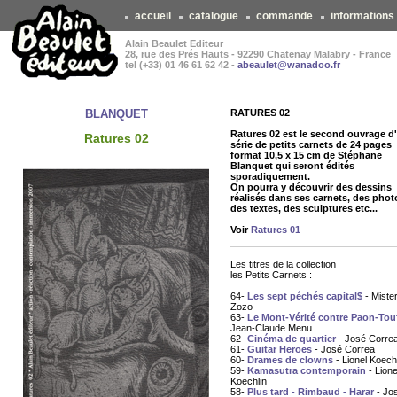
accueil
catalogue
commande
informations
Alain Beaulet Editeur
28, rue des Prés Hauts - 92290 Chatenay Malabry - France
tel (+33) 01 46 61 62 42 -
abeaulet@wanadoo.fr
BLANQUET
RATURES 02
Ratures 02 est le second ouvrage d
Ratures 02
série de petits carnets de 24 pages
format 10,5 x 15 cm de Stéphane
Blanquet qui seront édités
sporadiquement.
On pourra y découvrir des dessins
réalisés dans ses carnets, des phot
des textes, des sculptures etc...
Voir
Ratures 01
Les titres de la collection
les Petits Carnets :
64-
Les sept péchés capital$
- Miste
Zozo
63-
Le Mont-Vérité contre Paon-Tou
Jean-Claude Menu
62-
Cinéma de quartier
- José Corre
61-
Guitar Heroes
- José Correa
60-
Drames de clowns
- Lionel Koech
59-
Kamasutra contemporain
- Lione
Koechlin
58-
Plus tard - Rimbaud - Harar
- Jo