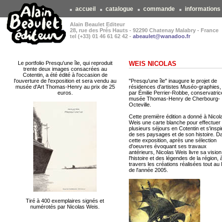
accueil
catalogue
commande
informations
Alain Beaulet Editeur
28, rue des Prés Hauts - 92290 Chatenay Malabry - France
tel (+33) 01 46 61 62 42 -
abeaulet@wanadoo.fr
Le portfolio Presqu'une île, qui reproduit
WEIS NICOLAS
trente deux images consacrées au
Cotentin, a été édité à l'occasion de
l'ouverture de l'exposition et sera vendu au
"Presqu'une île" inaugure le projet de
musée d'Art Thomas-Henry au prix de 25
résidences d'artistes Muséo-graphies, i
euros.
par Émilie Perrier-Robbe, conservatric
musée Thomas-Henry de Cherbourg-
Octeville.
Cette première édition a donné à Nicol
Weis une carte blanche pour effectuer
plusieurs séjours en Cotentin et s'inspi
de ses paysages et de son histoire. D
cette exposition, après une sélection
d'oeuvres évoquant ses travaux
antérieurs, Nicolas Weis livre sa vision
l'histoire et des légendes de la région, 
travers les créations réalisées tout au 
de l'année 2005.
Tiré à 400 exemplaires signés et
numérotés par Nicolas Weis.