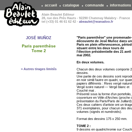
accueil
catalogue
commande
informations
Alain Beaulet Editeur
28, rue des Prés Hauts - 92290 Chatenay Malabry - France
tel (+33) 01 46 61 62 42 -
abeaulet@wanadoo.fr
JOSÉ MUÑOZ
"Paris parenthèse" une promenade-
découverte de José Muñoz dans un
Paris en plein effervescence, périod
Paris parenthèse
situant entre les deux tours de
Tome 2
l'élection présidentielle des 21 avril 
mai 2002.
En deux volumes.
> Autres tirages limités
Chacun des deux volumes comporte 
dessins.
Une partie de ces dessins sont reprod
en noir simili l'autre en quadri, sur quat
papiers différents : Rives vergé nature
Vergé ivoire naturel — Vergé blanc et
Couché mat .
Présenté sous la forme d'un portefolio,
couverture en Vélin d'Arches (proche d
présentation du Paris/Paris de Juillard)
Ces deux cahiers d'artiste ont un tirag
371 exemplaires, pour chacun des de
volumes (signés et numérotés).
Format des dessins 175 x 250 mm.
TOME 2 :
9 dessins en quadrichromie sur Couc