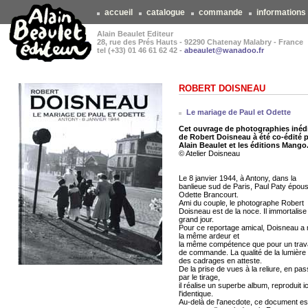
accueil
catalogue
commande
informations
Alain Beaulet Editeur
28, rue des Prés Hauts - 92290 Chatenay Malabry - France
tel (+33) 01 46 61 62 42 -
abeaulet@wanadoo.fr
ROBERT DOISNEAU
Le mariage de Paul et Odette
Cet ouvrage de photographies inéd
de Robert Doisneau à été co-édité 
Alain Beaulet et les éditions Mango
© Atelier Doisneau
Le 8 janvier 1944, à Antony, dans la
banlieue sud de Paris, Paul Paty épou
Odette Brancourt.
Ami du couple, le photographe Robert
Doisneau est de la noce. Il immortalise
grand jour.
Pour ce reportage amical, Doisneau a 
la même ardeur et
la même compétence que pour un trava
de commande. La qualité de la lumière 
des cadrages en atteste.
De la prise de vues à la reliure, en pa
par le tirage,
il réalise un superbe album, reproduit ic
l'identique.
Au-delà de l'anecdote, ce document es