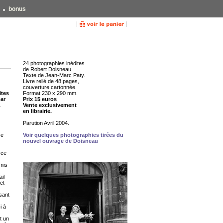
bonus
24 photographies inédites
de Robert Doisneau.
Texte de Jean-Marc Paty.
Livre relié de 48 pages,
couverture cartonnée.
ites
Format 230 x 290 mm.
par
Prix 15 euros
.
Vente exclusivement
en librairie.
Parution Avril 2004.
se
Voir quelques photographies tirées du
nouvel ouvrage de Doisneau
 ce
mis
il
et
ssant
i à
t un