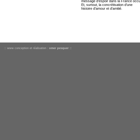
message d'espoir dans la France occ
Et, surtout, la concrétisation d'une
histoire d'amour et d'amitié.
:: www conception et réalisation :
omer pesquer ::