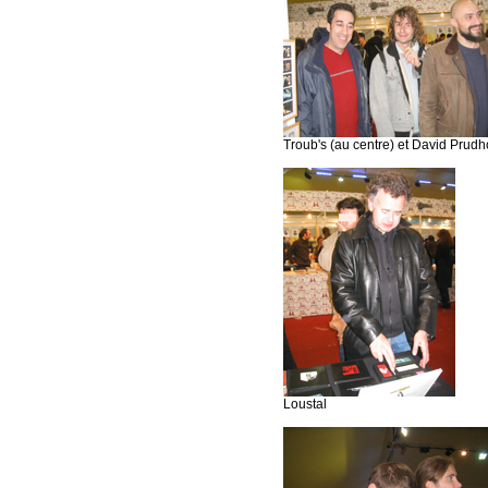
Troub's (au centre) et David Prudh
Loustal