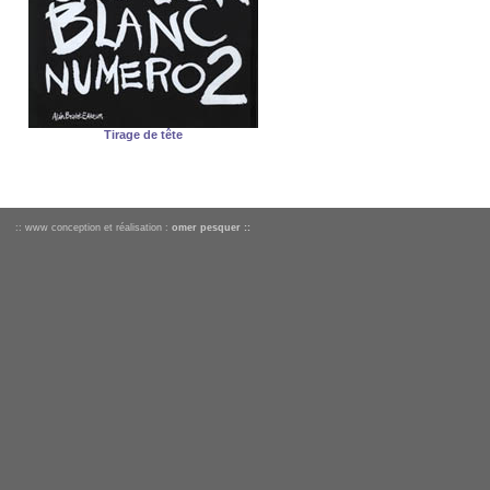
Tirage de tête
:: www conception et réalisation :
omer pesquer ::