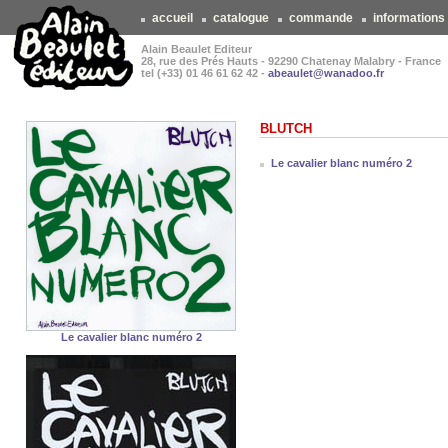
accueil
catalogue
commande
informations
Alain Beaulet Editeur
28, rue des Prés Hauts - 92290 Chatenay Malabry - France
tel (+33) 01 46 61 62 42 -
abeaulet@wanadoo.fr
BLUTCH
Le cavalier blanc numéro 2
Le cavalier blanc numéro 2