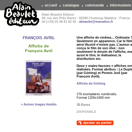
accueil
catalogue
commande
informations
Alain Beaulet Editeur
28, rue des Prés Hauts - 92290 Chatenay Malabry - France
tel (+33) 01 46 61 62 42 -
abeaulet@wanadoo.fr
FRANÇOIS AVRIL
Une affiche de cinéma… Ordinaire 
Seulement en apparence. Car le fil
ainsi illustré n’existe pas. L’auteur a
Affiche de
conçu le film de son rêve : non
François Avril
seulement le dessin de l’affiche, ma
aussi le titre, le réalisateur, la
distribution etc.
Deux « vraies-fausses » affiches on
réalisées. Format abribus : Le Dupl
(par Götting) et Promis Juré (par
François Avril).
Affiche de Götting
276 exemplaires numérotés.
Format 1200x1600 mm
> Autres tirages limités
35 Euros
DISPONIBLE