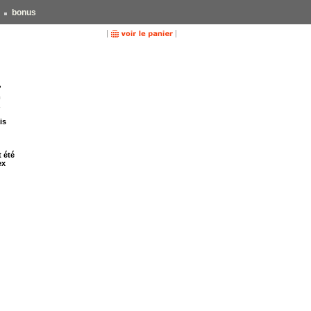
bonus
?
m
is
t été
ex