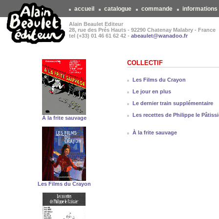
accueil
catalogue
commande
informations
Alain Beaulet Editeur
28, rue des Prés Hauts - 92290 Chatenay Malabry - France
tel (+33) 01 46 61 62 42 -
abeaulet@wanadoo.fr
COLLECTIF
Les Films du Crayon
Le jour en plus
Le dernier train supplémentaire
Les recettes de Philippe le Pâtissi
À la frite sauvage
À la frite sauvage
Les Films du Crayon